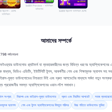
bd89 Preview - অফিসিয়াল
ডাউনলোড
 স্ক্রিনশট - APK
bd89 স্ক্রিনশট অফিসিয়াল APK
অফিসিয়াল
আমাদের সম্পর্কে
798 পর্যালোচনা
সফটওয়্যার ডাউনলোড প্ল্যাটফর্ম যা ব্যবহারকারীদের জন্য বিভিন্ন ধরণের অ্যাপ্লিকেশনের
াধ্যম, ভিডিও এডিটিং, ইউটিলিটি টুলস, আকর্ষণীয় গেম এবং শিক্ষামূলক অ্যাপস সহ সব 
রাস-মুক্ত ডাউনলোডের নিশ্চয়তা দিই এবং দ্রুত আপডেটের মাধ্যমে সর্বদা নতুন সংস
য প্রয়োজনীয় সমস্ত অ্যাপ্লিকেশনের ওয়ান-স্টপ সমাধান।
শাল সংগ্রহ
নিরাপদ এবং ভাইরাস-মুক্ত ডাউনলোড
দ্রুত এবং নিয়মিত আপডেট
সহজ ব্যবহারযোগ
োদনমূলক অ্যাপস
গেম এবং টুলস অ্যাপ্লিকেশনের বিস্তৃত পরিসর
উচ্চ গতিতে ডাউনলোড সুবিধা