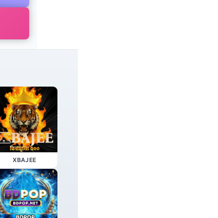
XBAJEE