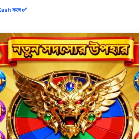
bKash সহজ ✅