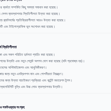
ব্যর্থতা সম্পর্কিত কিছু সমস্যা সমাধান করা হয়েছে।
 সেশন ব্যবস্থাপনার স্থিতিশীলতা উন্নত করা হয়েছে।
য প্ল্যাটফর্মের প্রতিক্রিয়াশীলতা আরও উন্নত করা হয়েছে।
টি এবং টাইপোগ্রাফিক ভুল সংশোধন করা হয়েছে।
র্ম স্থিতিশীলতা
ক্ষা এবং সকল পরিচিত দুর্বলতা প্যাচিং করা হয়েছে।
গ্রেশনের উন্নতি এবং নতুন পেমেন্ট অপশন যোগ করা হয়েছে (যদি প্রযোজ্য হয়)।
 কোডবেসের অপ্টিমাইজেশন এবং আধুনিকীকরণ।
ক্ষার জন্য নতুন এনক্রিপশন মান এবং গোপনীয়তা নিয়ন্ত্রণ।
র জন্য উন্নত যাচাইকরণ প্রক্রিয়া এবং কন্টেন্ট মডারেশন টুলস।
্কেলেবিলিটি বৃদ্ধি এবং উচ্চ লোড ব্যবস্থাপনার উন্নতি।
 সফটওয়্যার সংগ্রহ